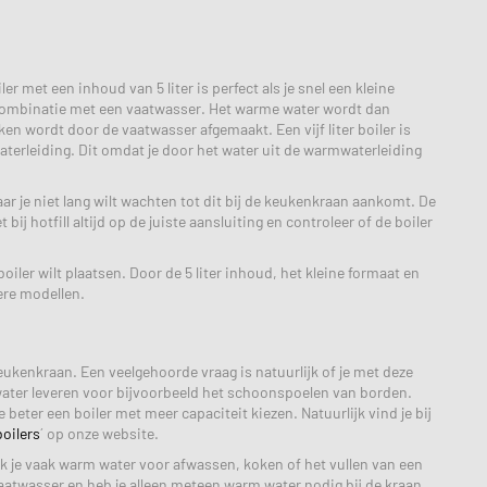
 met een inhoud van 5 liter is perfect als je snel een kleine
n combinatie met een vaatwasser. Het warme water wordt dan
n wordt door de vaatwasser afgemaakt. Een vijf liter boiler is
mwaterleiding. Dit omdat je door het water uit de warmwaterleiding
aar je niet lang wilt wachten tot dit bij de keukenkraan aankomt. De
j hotfill altijd op de juiste aansluiting en controleer of de boiler
ler wilt plaatsen. Door de 5 liter inhoud, het kleine formaat en
ere modellen.
eukenkraan. Een veelgehoorde vraag is natuurlijk of je met deze
water leveren voor bijvoorbeeld het schoonspoelen van borden.
 beter een boiler met meer capaciteit kiezen. Natuurlijk vind je bij
oilers
´ op onze website.
uik je vaak warm water voor afwassen, koken of het vullen van een
n vaatwasser en heb je alleen meteen warm water nodig bij de kraan,