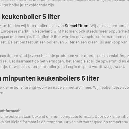
liter boiler juist voldoende zijn.
keukenboiler 5 liter
t.nl bieden wij 5 liter boilers aan van
Stiebel Eltron
. Wij zijn zeer enthous
 Europese markt, in Nederland wint het merk ook steeds meer populariteit.
an met energie. De boilers 5 liter worden op verschillende manieren aange
set. De set bestaat uit een boiler van 5 liter en een kraan. Bij aankoop va
sortiment vind je verschillende producten voor montage en aansluiting, z
iaal. Let daarnaast op het vermogen, het energielabel, de opwarmtijd en de
je, terwijl een 5 liter plintboiler juist laag in de plint wordt weggewerkt.
n minpunten keukenboilers 5 liter
kleine boiler brengt voor- en nadelen met zich mee. Wij hebben deze voor je
en.
ct formaat
leine boilers staan bekend om hun compacte formaat. Door de kleine inhou
s het kleine formaat is de temperatuur van het water goed op temperatuur 