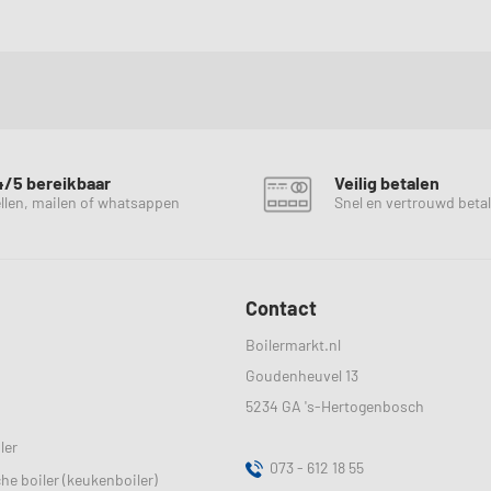
4/5 bereikbaar
Veilig betalen
llen, mailen of whatsappen
Snel en vertrouwd beta
Contact
Boilermarkt.nl
Goudenheuvel 13
5234 GA
's-Hertogenbosch
ler
073 - 612 18 55
sche boiler (keukenboiler)