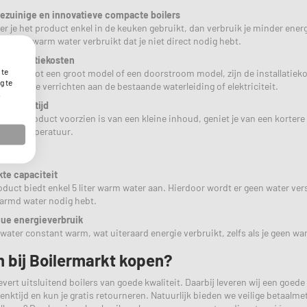
ezuinige en innovatieve compacte boilers
r je het product enkel in de keuken gebruikt, dan verbruik je minder energ
lheden warm water verbruikt dat je niet direct nodig hebt.
 installatiekosten
 te
gelijking tot een groot model of een doorstroom model, zijn de installatie
g te
singen te verrichten aan de bestaande waterleiding of elektriciteit.
.
 opwarmtijd
t het product voorzien is van een kleine inhoud, geniet je van een kortere 
atertemperatuur.
te capaciteit
oduct biedt enkel 5 liter warm water aan. Hierdoor wordt er geen water vers
armd water nodig hebt.
ue energieverbruik
water constant warm, wat uiteraard energie verbruikt, zelfs als je geen wa
bij Boilermarkt kopen?
evert uitsluitend boilers van goede kwaliteit. Daarbij leveren wij een goede 
nktijd en kun je gratis retourneren. Natuurlijk bieden we veilige betaalmeth