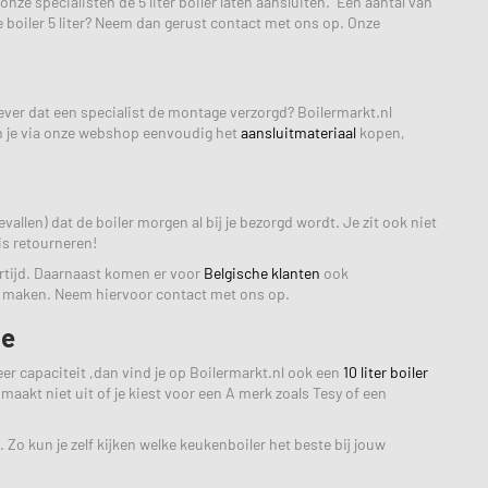
nze specialisten de 5 liter boiler laten aansluiten. Een aantal van
 boiler 5 liter? Neem dan gerust contact met ons op. Onze
iever dat een specialist de montage verzorgd? Boilermarkt.nl
an je via onze webshop eenvoudig het
aansluitmateriaal
kopen,
evallen) dat de boiler morgen al bij je bezorgd wordt. Je zit ook niet
is retourneren!
ertijd. Daarnaast komen er voor
Belgische klanten
ook
BTW maken. Neem hiervoor contact met ons op.
ie
eer capaciteit ,dan vind je op Boilermarkt.nl ook een
10 liter boiler
 maakt niet uit of je kiest voor een A merk zoals Tesy of een
o kun je zelf kijken welke keukenboiler het beste bij jouw