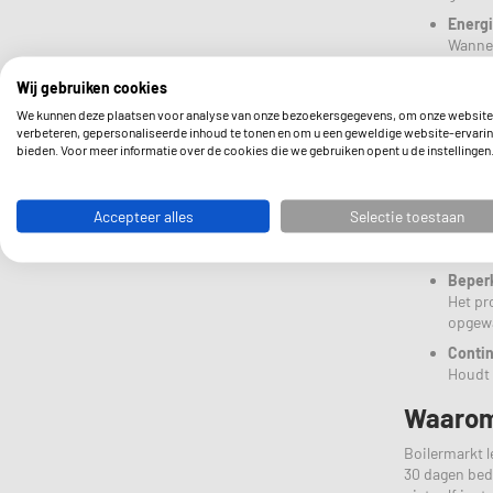
Energi
Wannee
hoevee
Wij gebruiken cookies
Lagere
We kunnen deze plaatsen voor analyse van onze bezoekersgegevens, om onze website
In ver
verbeteren, gepersonaliseerde inhoud te tonen en om u een geweldige website-ervarin
aanpas
bieden. Voor meer informatie over de cookies die we gebruiken opent u de instellingen
Snelle
Doorda
hoge w
Accepteer alles
Selectie toestaan
Nadelen
Beperk
Het pr
opgew
Contin
Houdt 
Waarom 
Boilermarkt l
30 dagen bede