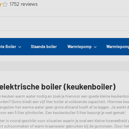
ote Boiler
Staande boiler
Warmtepomp
Warmtepomp
r elektrische boiler (keukenboiler)
w keuken warm water nodig en zoek je hiervoor een goede kleine keukenboil
den? Soms biedt een vijf liter boiler al voldoende capaciteit. Hiermee be
aangezien het warme water geen grote afstand hoeft af te leggen. Je werkt 
oor een 5 liter plintboiler. Een keukenboiler 5 liter bezorgt je veel gemak!
liter is vooral geschikt voor situaties waarin je snel een kleine hoeveelh
ort schoonmaken of warm kraanwater gebruiken bij de gootsteen. Door het 