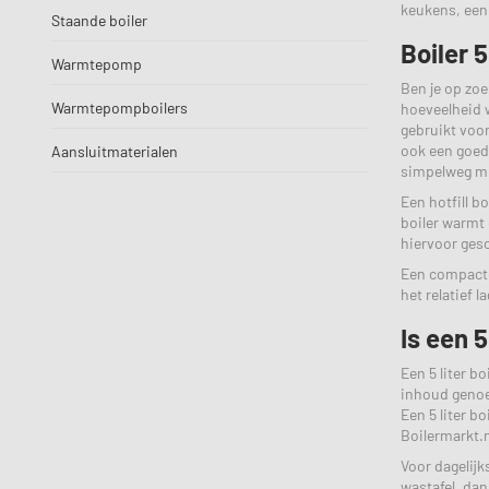
keukens, een 
Staande boiler
Boiler 5
Warmtepomp
Ben je op zoe
Warmtepompboilers
hoeveelheid 
gebruikt voor
ook een goede
Aansluitmaterialen
simpelweg mi
Een hotfill b
boiler warmt 
hiervoor gesc
Een compacte 
het relatief 
Is een 
Een 5 liter b
inhoud genoeg
Een 5 liter b
Boilermarkt.n
Voor dagelijk
wastafel, dan