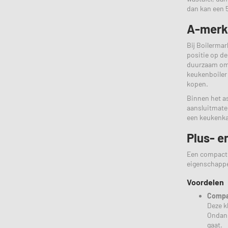
dan kan een 5 
A-merk 
Bij Boilermark
positie op de
duurzaam omga
keukenboiler 
kopen.
Binnen het as
aansluitmater
een keukenkast
Plus- e
Een compacte 
eigenschapp
Voordelen
Compa
Deze k
Ondank
gaat.