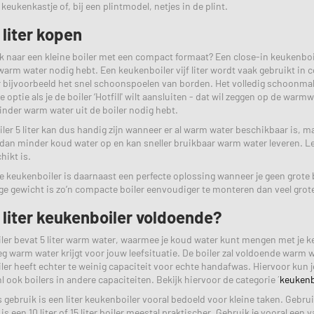
keukenkastje of, bij een plintmodel, netjes in de plint.
 liter kopen
k naar een kleine boiler met een compact formaat? Een close-in keukenboiler
warm water nodig hebt. Een keukenboiler vijf liter wordt vaak gebruikt i
 bijvoorbeeld het snel schoonspoelen van borden. Het volledig schoonmake
 optie als je de boiler ‘Hotfill' wilt aansluiten - dat wil zeggen op de war
nder warm water uit de boiler nodig hebt.
oiler 5 liter kan dus handig zijn wanneer er al warm water beschikbaar is, m
dan minder koud water op en kan sneller bruikbaar warm water leveren. Let bi
hikt is.
keukenboiler is daarnaast een perfecte oplossing wanneer je geen grote boi
lage gewicht is zo’n compacte boiler eenvoudiger te monteren dan veel grot
5 liter keukenboiler voldoende?
oiler bevat 5 liter warm water, waarmee je koud water kunt mengen met je k
 warm water krijgt voor jouw leefsituatie. De boiler zal voldoende warm 
oiler heeft echter te weinig capaciteit voor echte handafwas. Hiervoor kun je
l ook boilers in andere capaciteiten. Bekijk hiervoor de categorie ´
keukenb
s gebruik is een liter keukenboiler vooral bedoeld voor kleine taken. Gebr
 is een 10 liter of 15 liter boiler meestal praktischer. Gebruik je vooral ee