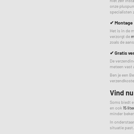
niet zelf ins
onze pluspunt
specialisten z
✔ Montage
Het is in de 
verzorgt de
m
zoals de aans
✔ Gratis ve
De verzending 
meteen vast a
Ben je een Be
verzendkoste
Vind nu
Soms biedt ee
en ook
15 lite
minder bekend
In onderstaan
situatie past