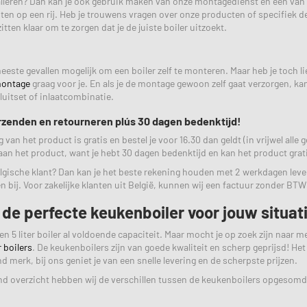
talleren? Dan kan je ook gebruik maken van onze montagedienst en één van o
en op een rij. Heb je trouwens vragen over onze producten of specifiek de
itten klaar om te zorgen dat je de juiste boiler uitzoekt.
meeste gevallen mogelijk om een boiler zelf te monteren. Maar heb je toch l
ontage
graag voor je. En als je de montage gewoon zelf gaat verzorgen, k
luitset of inlaatcombinatie.
rzenden en retourneren plús 30 dagen bedenktijd!
van het product is gratis en bestel je voor 16.30 dan geldt (in vrijwel alle g
an het product, want je hebt 30 dagen bedenktijd en kan het product grat
lgische klant? Dan kan je het beste rekening houden met 2 werkdagen lev
n bij. Voor zakelijke klanten uit België, kunnen wij een factuur zonder 
 de perfecte keukenboiler voor jouw situat
n 5 liter boiler al voldoende capaciteit. Maar mocht je op zoek zijn naar m
r boilers
. De keukenboilers zijn van goede kwaliteit en scherp geprijsd! Het
 merk, bij ons geniet je van een snelle levering en de scherpste prijzen.
d overzicht hebben wij de verschillen tussen de keukenboilers opgesomd. Z
.