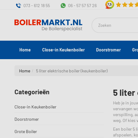
073 - 612 18 55
06 - 57 57 57 26
Zoeken
Home
Close-in Keukenboiler
Doorstromer
Gr
Home
5 liter elektrische boiler (keukenboiler)
5 lite
Categorieën
Heb je in jou
Close-in Keukenboiler
vervangen wor
verspilling, 
Doorstromer
weg. Of kies v
Een boiler 5 
Grote Boiler
afspoelen, k