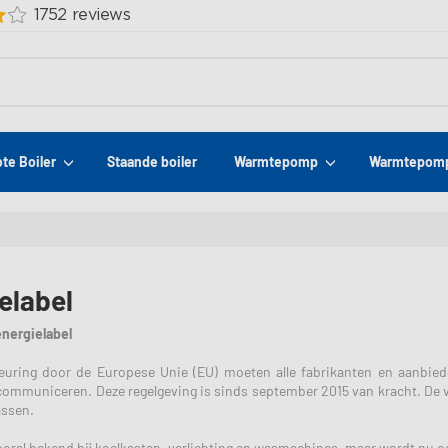
ote Boiler
Staande boiler
Warmtepomp
Warmtepomp
elabel
nergielabel
uring door de Europese Unie (EU) moeten alle fabrikanten en aanbied
 communiceren. Deze regelgeving is sinds september 2015 van kracht. De 
assen.
vooral bekend bij koelkasten, verlichting en wasmachines, maar wordt nu o