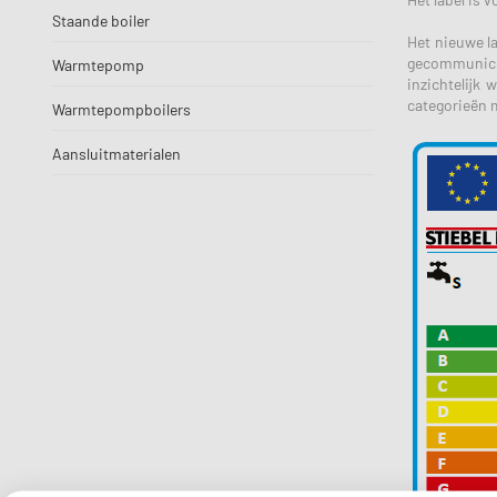
Staande boiler
Het nieuwe l
gecommunicee
Warmtepomp
inzichtelijk 
categorieën m
Warmtepompboilers
Aansluitmaterialen