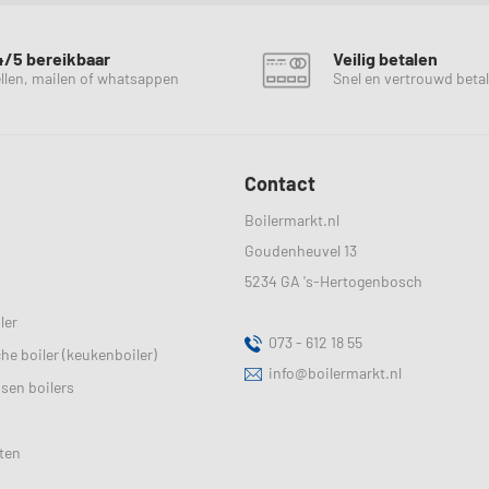
4/5 bereikbaar
Veilig betalen
llen, mailen of whatsappen
Snel en vertrouwd beta
Contact
Boilermarkt.nl
Goudenheuvel 13
5234 GA
's-Hertogenbosch
ler
073 - 612 18 55
sche boiler (keukenboiler)
info@boilermarkt.nl
ssen boilers
ten