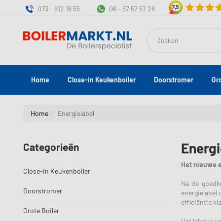
073 - 612 18 55
06 - 57 57 57 26
Zoeken
Home
Close-in Keukenboiler
Doorstromer
Gr
Home
Energielabel
Energi
Categorieën
Het nieuwe e
Close-in Keukenboiler
Na de goedke
Doorstromer
energielabel
efficiëntie kl
Grote Boiler
Het label is 