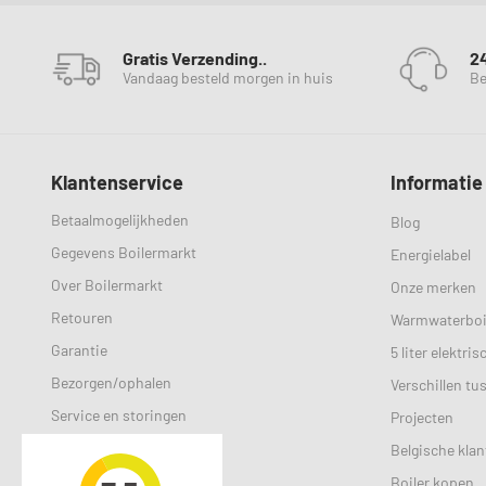
Gratis Verzending..
2
Vandaag besteld morgen in huis
Be
Klantenservice
Informatie
Betaalmogelijkheden
Blog
Gegevens Boilermarkt
Energielabel
Over Boilermarkt
Onze merken
Retouren
Warmwaterboi
Garantie
5 liter elektri
Bezorgen/ophalen
Verschillen tu
Service en storingen
Projecten
Selectiehulp
Belgische klan
Veelgestelde vragen
Boiler kopen