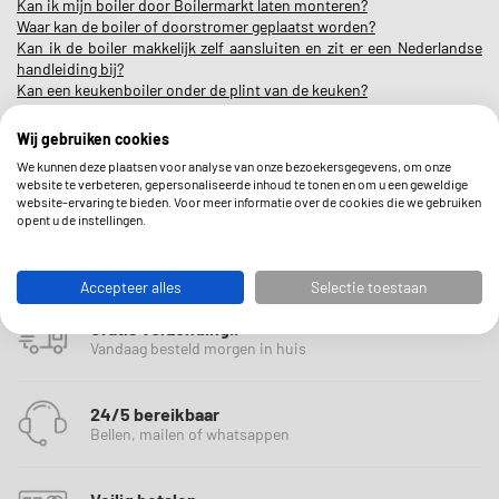
Kan ik mijn boiler door Boilermarkt laten monteren?
Waar kan de boiler of doorstromer geplaatst worden?
Kan ik de boiler makkelijk zelf aansluiten en zit er een Nederlandse
handleiding bij?
Kan een keukenboiler onder de plint van de keuken?
Wat houdt 380 volt in? En heeft ieder huishouden dit?
Wij gebruiken cookies
We kunnen deze plaatsen voor analyse van onze bezoekersgegevens, om onze
website te verbeteren, gepersonaliseerde inhoud te tonen en om u een geweldige
website-ervaring te bieden. Voor meer informatie over de cookies die we gebruiken
opent u de instellingen.
Accepteer alles
Selectie toestaan
Gratis Verzending..
Vandaag besteld morgen in huis
24/5 bereikbaar
Bellen, mailen of whatsappen