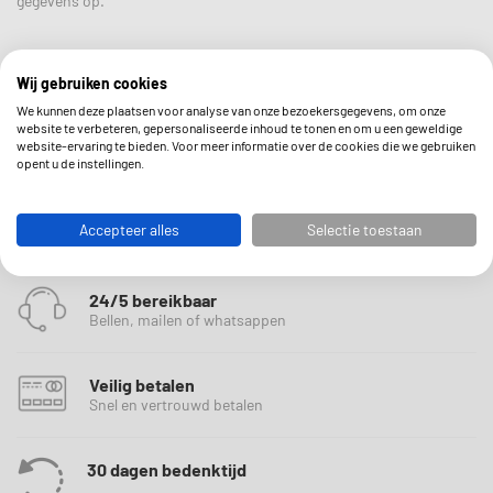
gegevens op.
Wij gebruiken cookies
We kunnen deze plaatsen voor analyse van onze bezoekersgegevens, om onze
website te verbeteren, gepersonaliseerde inhoud te tonen en om u een geweldige
website-ervaring te bieden. Voor meer informatie over de cookies die we gebruiken
opent u de instellingen.
Gratis Verzending..
Accepteer alles
Selectie toestaan
Vandaag besteld morgen in huis
24/5 bereikbaar
Bellen, mailen of whatsappen
Veilig betalen
Snel en vertrouwd betalen
30 dagen bedenktijd