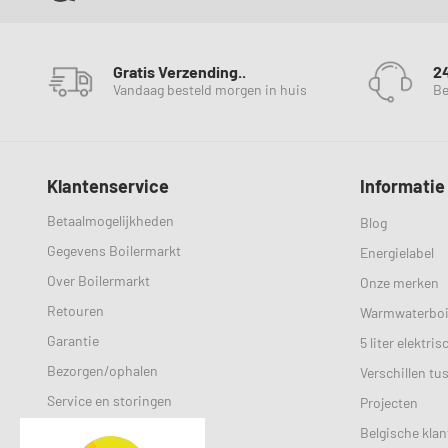
Gratis Verzending..
2
Vandaag besteld morgen in huis
Be
Klantenservice
Informatie
Betaalmogelijkheden
Blog
Gegevens Boilermarkt
Energielabel
Over Boilermarkt
Onze merken
Retouren
Warmwaterboi
Garantie
5 liter elektri
Bezorgen/ophalen
Verschillen tu
Service en storingen
Projecten
Selectiehulp
Belgische klan