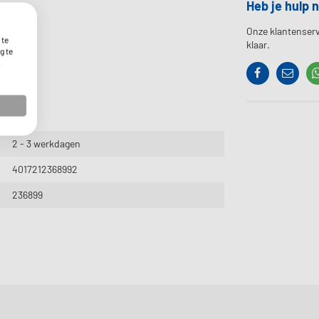
Heb je hulp 
Onze klantenserv
 te
klaar.
g te
.
Facebook
Contac
2 - 3 werkdagen
4017212368992
236899