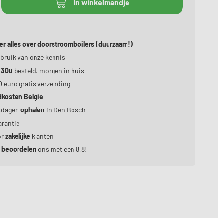
In winkelmandje
er alles over doorstroomboilers (duurzaam!)
bruik van onze kennis
:30u
besteld, morgen in huis
0 euro gratis verzending
dkosten Belgie
kdagen
ophalen
in Den Bosch
rantie
or
zakelijke
klanten
n
beoordelen
ons met een 8,8!