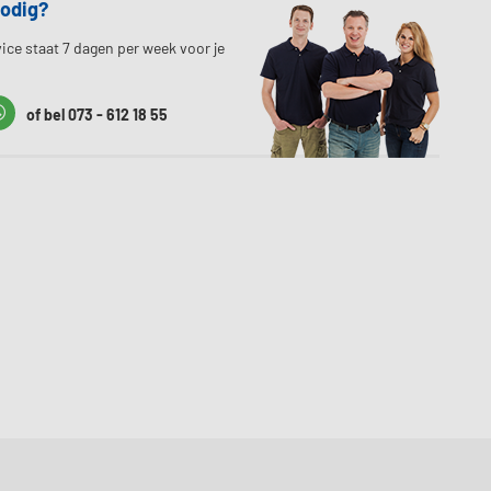
nodig?
ice staat 7 dagen per week voor je
t
Whatssapp
of bel 073 - 612 18 55