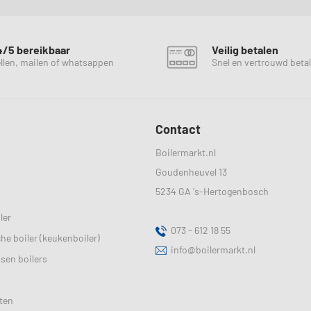
4/5 bereikbaar
Veilig betalen
llen, mailen of whatsappen
Snel en vertrouwd beta
Contact
Boilermarkt.nl
Goudenheuvel 13
5234 GA
's-Hertogenbosch
ler
073 - 612 18 55
sche boiler (keukenboiler)
info@boilermarkt.nl
ssen boilers
ten