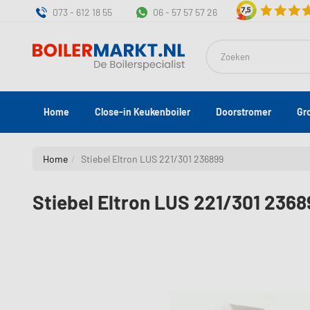
073 - 612 18 55
06 - 57 57 57 26
Zoeken
Home
Close-in Keukenboiler
Doorstromer
Gr
Home
Stiebel Eltron LUS 221/301 236899
Stiebel Eltron LUS 221/301 2368