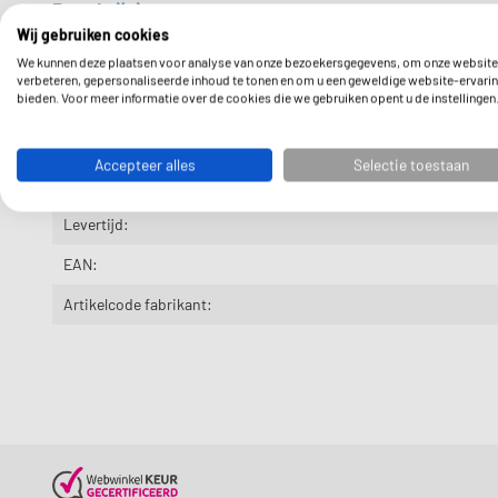
Beschrijving
Wij gebruiken cookies
Stiebel Eltron LUS 221/301 236899
We kunnen deze plaatsen voor analyse van onze bezoekersgegevens, om onze website
verbeteren, gepersonaliseerde inhoud te tonen en om u een geweldige website-ervarin
bieden. Voor meer informatie over de cookies die we gebruiken opent u de instellingen
Ontdek alles over het merk
Stiebel Eltron
en haar producten.
Accepteer alles
Selectie toestaan
Extra info
Levertijd:
EAN:
Artikelcode fabrikant: