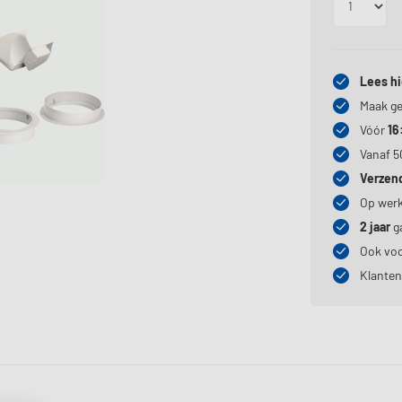
Lees hi
Maak ge
Vóór
16
Vanaf 5
Verzen
Op wer
2 jaar
ga
Ook vo
Klante