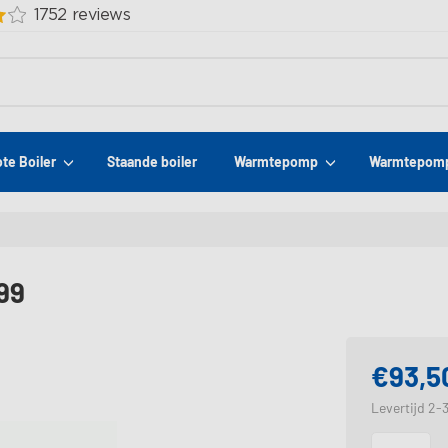
ote Boiler
Staande boiler
Warmtepomp
Warmtepomp
99
€93,5
Levertijd 2-
Opties