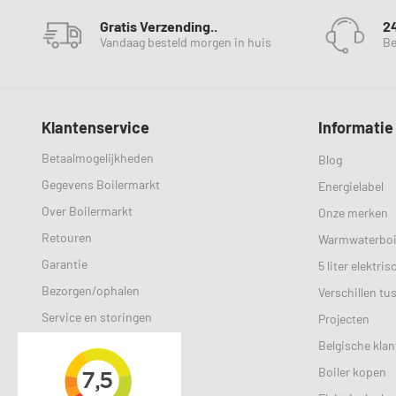
Gratis Verzending..
2
Vandaag besteld morgen in huis
Be
Klantenservice
Informatie
Betaalmogelijkheden
Blog
Gegevens Boilermarkt
Energielabel
Over Boilermarkt
Onze merken
Retouren
Warmwaterboi
Garantie
5 liter elektri
Bezorgen/ophalen
Verschillen tu
Service en storingen
Projecten
Selectiehulp
Belgische klan
Veelgestelde vragen
Boiler kopen