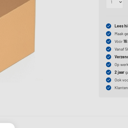
Lees hi
Maak ge
Vóór
16
Vanaf 5
Verzen
Op wer
2 jaar
ga
Ook vo
Klante