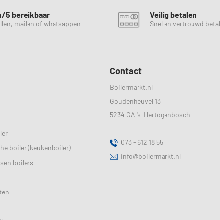
4/5 bereikbaar
Veilig betalen
llen, mailen of whatsappen
Snel en vertrouwd beta
Contact
Boilermarkt.nl
Goudenheuvel 13
5234 GA
's-Hertogenbosch
ler
073 - 612 18 55
sche boiler (keukenboiler)
info@boilermarkt.nl
ssen boilers
ten