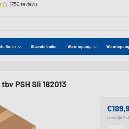
ote Boiler
Staande boiler
Warmtepomp
Warmtepomp
 tbv PSH Sli 182013
€189,
Levertijd 2-
Opties