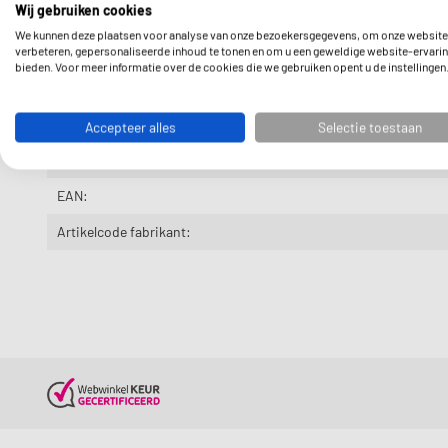
Beschrijving
Wij gebruiken cookies
We kunnen deze plaatsen voor analyse van onze bezoekersgegevens, om onze website
Stiebel Eltron Verwarmingsflens tbv PSH Sli 182013
verbeteren, gepersonaliseerde inhoud te tonen en om u een geweldige website-ervarin
bieden. Voor meer informatie over de cookies die we gebruiken opent u de instellingen
Extra info
Accepteer alles
Selectie toestaan
Levertijd:
EAN:
Artikelcode fabrikant: