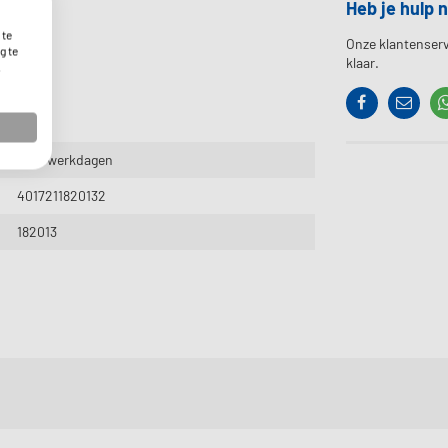
Heb je hulp 
 te
Onze klantenserv
g te
klaar.
.
Facebook
Contac
2 - 3 werkdagen
4017211820132
182013