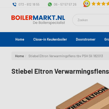
073 - 612 18 55
06 - 57 57 57 26
Zoeken
Home
Close-in Keukenboiler
Doorstromer
Gr
Home
Stiebel Eltron Verwarmingsflens tbv PSH Sli 182013
Stiebel Eltron Verwarmingsflens