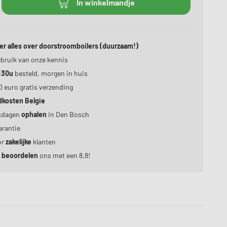
In winkelmandje
er alles over doorstroomboilers (duurzaam!)
bruik van onze kennis
:30u
besteld, morgen in huis
0 euro gratis verzending
dkosten Belgie
kdagen
ophalen
in Den Bosch
rantie
or
zakelijke
klanten
n
beoordelen
ons met een 8,8!