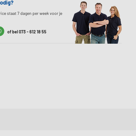
nodig?
ice staat 7 dagen per week voor je
t
Whatssapp
of bel 073 - 612 18 55