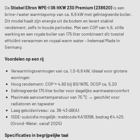
De
Stiebel Eltron WPE-I 06 HKW 230 Premium (238620)
is een
brine-/water warmtepomp van ca. 6,6 kW met geïntegreerde boiler.
Dit model haalt zijn energie uit de bodem en levert stabiel
rendement, zelfs in koude periodes. Met een COP van 4,6, stille
werking en een royale boiler van 175 liter combineert dit toestel
efficiënt verwarmen en royaal warm water – helemaal Made in
Germany.
Voordelen op een rij
Verwarmingsvermogen van ca. 1,0-6,6 kW, ideaal voor grotere
woningen
Hoog rendement: COP ≈ 4,60 bij B0/W35, SCOP ca. 5,20
Geïntegreerde 175 liter boiler voor dagelijks warmwatercomfort
Maximale aanvoertemperatuur van 75 °C → geschikt voor
radiatoren en tapwater
Laag geluidsniveau: ca. 38-43 dB(A)
ISDE-subsidie mogelijk: meldcode KA19398, bedrag €4.425
(Grond-Water, vanaf 2025)
Specificaties in begrijpelijke taal