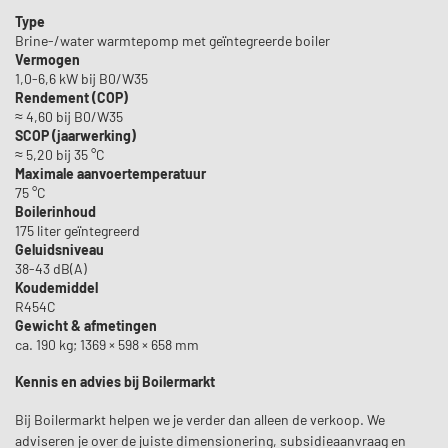
Type
Brine-/water warmtepomp met geïntegreerde boiler
Vermogen
1,0-6,6 kW bij B0/W35
Rendement (COP)
≈ 4,60 bij B0/W35
SCOP (jaarwerking)
≈ 5,20 bij 35 °C
Maximale aanvoertemperatuur
75 °C
Boilerinhoud
175 liter geïntegreerd
Geluidsniveau
38-43 dB(A)
Koudemiddel
R454C
Gewicht & afmetingen
ca. 190 kg; 1369 × 598 × 658 mm
Kennis en advies bij Boilermarkt
Bij Boilermarkt helpen we je verder dan alleen de verkoop. We
adviseren je over de juiste dimensionering, subsidieaanvraag en