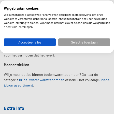
Ja, dit model valt onder de ISDE-regeling met meldcode KA19398 en
Wij gebruiken cookies
een subsidiebedrag van ca. €4.425 (2025). Wij helpen je bij de
aanvraag.
We kunnen deze plaatsen voor analyse van onze bezoekersgegevens, om onze
website te verbeteren, gepersonaliseerde inhoud te tonen en om u een geweldige
Wat betekent HKW?
website-ervaring te bieden. Voor meer informatie over de cookies die we gebruiken
opent u de instellingen.
HKW duidt op een uitvoering met geïntegreerde boiler. Dat betekent
dat je niet apart een tapwatervoorziening hoeft bij te plaatsen.
Accepteer alles
Selectie toestaan
Hoe stil is dit model?
Met ca. 38-43 dB(A) geluidsvermogen is dit toestel fluisterstil, zeker
voor het vermogen dat het levert.
Meer ontdekken
Wil je meer opties binnen bodemwarmtepompen? Ga naar de
categorie
brine-/water warmtepompen
of bekijk het volledige
Stiebel
Eltron assortiment
.
Extra info