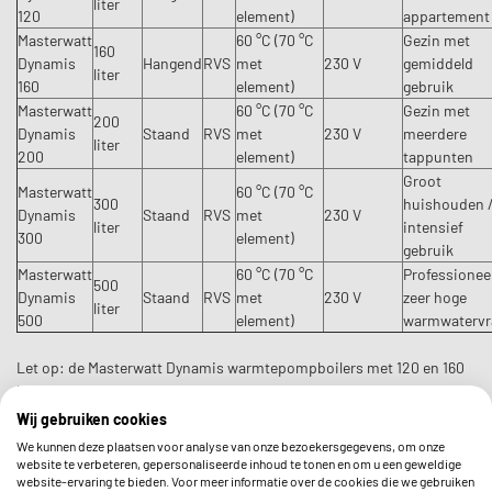
liter
120
element)
appartement
Masterwatt
60 °C (70 °C
Gezin met
160
Dynamis
Hangend
RVS
met
230 V
gemiddeld
liter
160
element)
gebruik
Masterwatt
60 °C (70 °C
Gezin met
200
Dynamis
Staand
RVS
met
230 V
meerdere
liter
200
element)
tappunten
Groot
Masterwatt
60 °C (70 °C
300
huishouden 
Dynamis
Staand
RVS
met
230 V
liter
intensief
300
element)
gebruik
Masterwatt
60 °C (70 °C
Professioneel
500
Dynamis
Staand
RVS
met
230 V
zeer hoge
liter
500
element)
warmwatervr
Let op: de Masterwatt Dynamis warmtepompboilers met 120 en 160
liter zijn geschikt voor wandmontage. De uitvoeringen vanaf 200
liter worden staand geplaatst.
Wij gebruiken cookies
We kunnen deze plaatsen voor analyse van onze bezoekersgegevens, om onze
website te verbeteren, gepersonaliseerde inhoud te tonen en om u een geweldige
website-ervaring te bieden. Voor meer informatie over de cookies die we gebruiken
Garantie