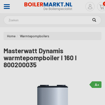
Zoeken
Home
Warmtepompboilers
Masterwatt Dynamis
warmtepompboiler I 160 l
800200035
A+