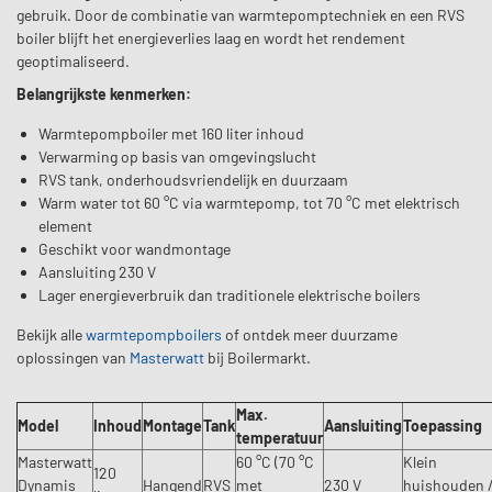
gebruik. Door de combinatie van warmtepomptechniek en een RVS
boiler blijft het energieverlies laag en wordt het rendement
geoptimaliseerd.
Belangrijkste kenmerken:
Warmtepompboiler met 160 liter inhoud
Verwarming op basis van omgevingslucht
RVS tank, onderhoudsvriendelijk en duurzaam
Warm water tot 60 °C via warmtepomp, tot 70 °C met elektrisch
element
Geschikt voor wandmontage
Aansluiting 230 V
Lager energieverbruik dan traditionele elektrische boilers
Bekijk alle
warmtepompboilers
of ontdek meer duurzame
oplossingen van
Masterwatt
bij Boilermarkt.
Max.
Model
Inhoud
Montage
Tank
Aansluiting
Toepassing
temperatuur
Masterwatt
60 °C (70 °C
Klein
120
Dynamis
Hangend
RVS
met
230 V
huishouden 