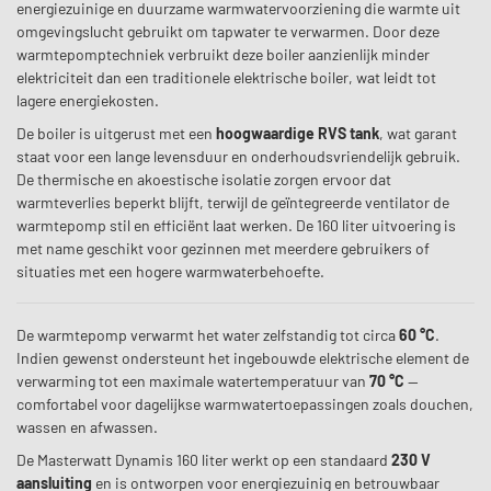
energiezuinige en duurzame warmwatervoorziening die warmte uit
omgevingslucht gebruikt om tapwater te verwarmen. Door deze
warmtepomptechniek verbruikt deze boiler aanzienlijk minder
elektriciteit dan een traditionele elektrische boiler, wat leidt tot
lagere energiekosten.
De boiler is uitgerust met een
hoogwaardige RVS tank
, wat garant
staat voor een lange levensduur en onderhoudsvriendelijk gebruik.
De thermische en akoestische isolatie zorgen ervoor dat
warmteverlies beperkt blijft, terwijl de geïntegreerde ventilator de
warmtepomp stil en efficiënt laat werken. De 160 liter uitvoering is
met name geschikt voor gezinnen met meerdere gebruikers of
situaties met een hogere warmwaterbehoefte.
De warmtepomp verwarmt het water zelfstandig tot circa
60 °C
.
Indien gewenst ondersteunt het ingebouwde elektrische element de
verwarming tot een maximale watertemperatuur van
70 °C
—
comfortabel voor dagelijkse warmwatertoepassingen zoals douchen,
wassen en afwassen.
De Masterwatt Dynamis 160 liter werkt op een standaard
230 V
aansluiting
en is ontworpen voor energiezuinig en betrouwbaar