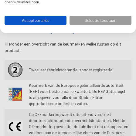
opent u de instellingen.
Op alle producten die www.boilermarkt.nl verkoopt, zit een garantie
van 2 jaar (fabrieksgarantie).
Accepteer alles
Selectie toestaan
Bewaar je factuur goed. De factuur dient tevens als garantiebewijs.
Klik voor meer toelichting over onze garantie, service en retouren.
Hieronder een overzicht van de keurmerken welke rusten op dit
product:
Twee jaar fabrieksgarantie, zonder registratie!
Keurmerk van de Europese geëmailleerde autoriteit
(EER) voor beste emaille kwaliteit. De EEAGütesiegel
is afgegeven voor alle door Stiebel Eltron
geproduceerde boilers en vaten.
De CE-markering wordt uitsluitend verstrekt
door toezichthoudende overheidsinstanties. Met de
CE-markering bevestigt de fabrikant dat de apparaten
voldoen aan de toepasselijke eisen van de Europese