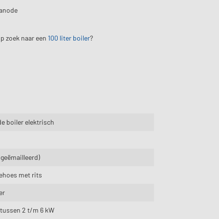
 anode
 op zoek naar een
100 liter boiler
?
e boiler elektrisch
 (geëmailleerd)
iehoes met rits
er
tussen 2 t/m 6 kW