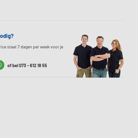
nodig?
ice staat 7 dagen per week voor je
t
Whatssapp
of bel 073 - 612 18 55