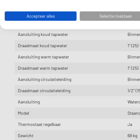
Hoogte
1585 
Breedte
650 
Accepteer alles
Selectie toestaan
Diepte
790 
Aansluiting koud tapwater
Binnen
Draadmaat koud tapwater
1" (25)
Aansluiting warm tapwater
Binnen
Draadmaat warm tapwater
1" (25)
Aansluiting circulatieleiding
Binnen
Draadmaat circulatieleiding
1/2" (1
Aansluiting
Water
Model
Staan
Thermostaat regelbaar
Ja
Gewicht
68 kg