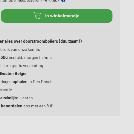
ombinatie meebestellen (+€47,50)
In winkelmandje
er alles over doorstroomboilers (duurzaam!)
bruik van onze kennis
:30u
besteld, morgen in huis
0 euro gratis verzending
dkosten Belgie
kdagen
ophalen
in Den Bosch
rantie
or
zakelijke
klanten
n
beoordelen
ons met een 8,8!