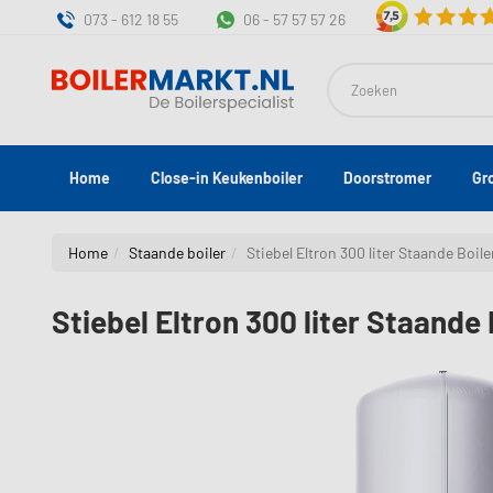
073 - 612 18 55
06 - 57 57 57 26
Zoeken
Home
Close-in Keukenboiler
Doorstromer
Gr
Home
Staande boiler
Stiebel Eltron 300 liter Staande Boil
Stiebel Eltron 300 liter Staande