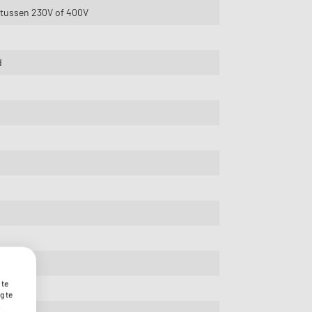
 tussen 230V of 400V
d
 te
g te
.