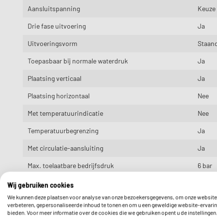
Aansluitspanning
Keuze
Drie fase uitvoering
Ja
Uitvoeringsvorm
Staan
Toepasbaar bij normale waterdruk
Ja
Plaatsing verticaal
Ja
Plaatsing horizontaal
Nee
Met temperatuurindicatie
Nee
Temperatuurbegrenzing
Ja
Met circulatie-aansluiting
Ja
Max. toelaatbare bedrijfsdruk
6 bar
Met drukreduceerventiel
Nee
Wij gebruiken cookies
We kunnen deze plaatsen voor analyse van onze bezoekersgegevens, om onze website
Beschermingsanode
Ja
verbeteren, gepersonaliseerde inhoud te tonen en om u een geweldige website-ervarin
bieden. Voor meer informatie over de cookies die we gebruiken opent u de instellingen