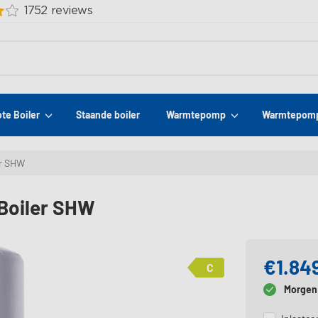
ote Boiler
Staande boiler
Warmtepomp
Warmtepomp
er SHW
 Boiler SHW
€1.84
C
Morgen 