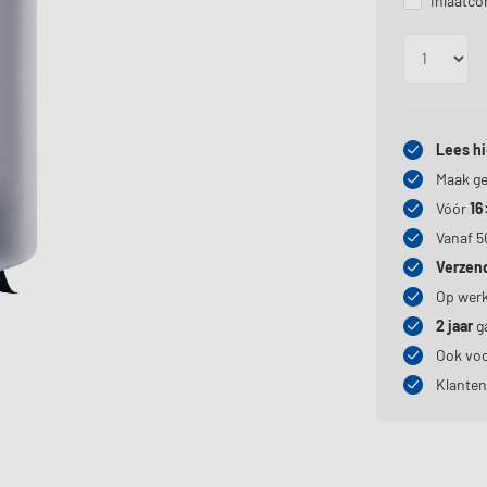
Opties
Inlaatc
Lees hi
Maak ge
Vóór
16
Vanaf 5
Verzen
Op wer
2 jaar
ga
Ook vo
Klante