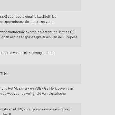
ER) voor beste emaille kwaliteit. De
tron geproduceerde boilers en vaten.
oezichthoudende overheidsinstanties. Met de CE-
oldoen aan de toepasselijke eisen van de Europese
vereisten van de elektromagnetische
STI Ma.
ation'. Het VDE merk en VDE / GS Merk geven aan
n de wet voor de veiligheid van elektrische
rmalisatie (DIN) voor geluidsarme werking van
 deel 6.