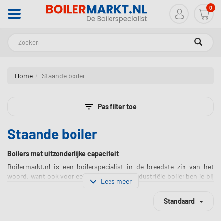
0
Zoeken
Home
Staande boiler
Pas filter toe
Staande boiler
Boilers met uitzonderlijke capaciteit
Boilermarkt.nl is een boilerspecialist in de breedste zin van het
woord, want ook voor een grote staande industriële boiler ben je bij
Lees meer
ons aan het juiste adres. De staande boiler is geschikt voor grotere
gezinnen, boerderijen en industriële doeleinden. Binnen de staande
Sorteren op
Standaard
boilers hebben we nog drie subcategorieën, dit zijn de elektrische
staande boilers, warmtepompboilers en buffervaten. Bij aankoop