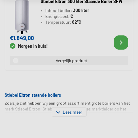
Stiebel Eltron 300 liter Staande Boiler SHW
Inhoud boiler:
300 liter
Energielabel:
C
Temperatuur:
82°C
€1.849,00
Morgen in huis!
Vergelijk product
Stiebel Eltron staande boilers
Zoals je ziet hebben wij een groot assortiment grote boilers van het
merk Stiebel Eltron. Stiebel Eltron is Europees marktleider op het
Lees meer
gebied van boilers. Het uitgangspunt van Stiebel Eltron is dat de
producten zo worden ontworpen en vervaardigd alsof deze voor
familie, vrienden of je buren bestemd is. Dit houdt in dat de
producten gewoon meer dan 100% betrouwbaar moeten zijn.